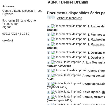
Auteur Denise Brahimi
Adresse
Centre d’Étude Diocésain - Les
Documents disponibles écrits par
Glycines
Affiner la recherche
5, chemin Slimane Hocine
16000 Alger
1. Arabes de
Algérie
Brahimi
00213(0)23 46 12 80
1. Femmes a
1. Maghrébine
contact
1. Maupassan
Brahimi
1. Opinions e
1. Oued et la
Ahlam Mosteghanem
(janvier-juin 2015)
Algérie enf
Amour et sexual
(2008)
L'Arbatache, Sén
(Sept-oct 2017)
Assia Djebar
/
De
Camus, militant
(janvier - juin 2017)