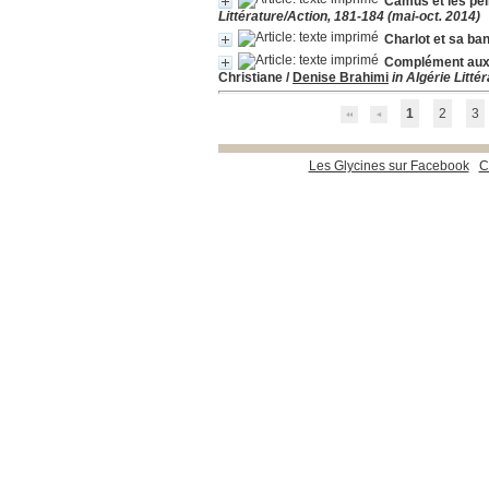
Camus et les pei
Littérature/Action, 181-184 (mai-oct. 2014)
Charlot et sa ba
Complément aux M
Christiane
/
Denise Brahimi
in Algérie Litt
1
2
3
Les Glycines sur Facebook
C