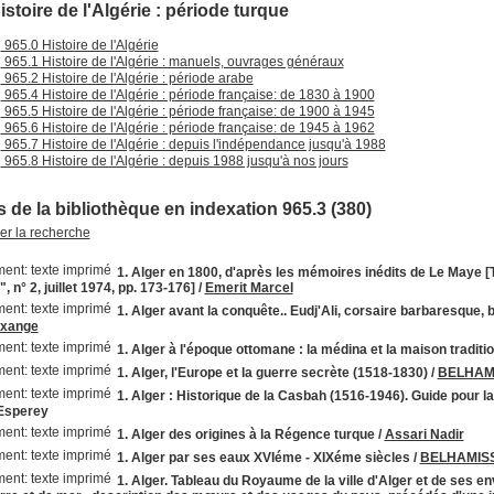
istoire de l'Algérie : période turque
965.0 Histoire de l'Algérie
965.1 Histoire de l'Algérie : manuels, ouvrages généraux
965.2 Histoire de l'Algérie : période arabe
965.4 Histoire de l'Algérie : période française: de 1830 à 1900
965.5 Histoire de l'Algérie : période française: de 1900 à 1945
965.6 Histoire de l'Algérie : période française: de 1945 à 1962
965.7 Histoire de l'Algérie : depuis l'indépendance jusqu'à 1988
965.8 Histoire de l'Algérie : depuis 1988 jusqu'à nos jours
 de la bibliothèque en indexation 965.3 (380)
ner la recherche
1. Alger en 1800, d'après les mémoires inédits de Le Maye [T
 n° 2, juillet 1974, pp. 173-176]
/
Emerit Marcel
1. Alger avant la conquête.. Eudj'Ali, corsaire barbaresque, 
axange
1. Alger à l'époque ottomane : la médina et la maison traditi
1. Alger, l'Europe et la guerre secrète (1518-1830)
/
BELHAMI
1. Alger : Historique de la Casbah (1516-1946). Guide pour l
Esperey
1. Alger des origines à la Régence turque
/
Assari Nadir
1. Alger par ses eaux XVIéme - XIXéme siècles
/
BELHAMISS
1. Alger. Tableau du Royaume de la ville d'Alger et de ses 