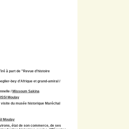
iré à part de "Revue d'histoire
beglier-bey d'Afrique et grand-amiral
/
onnelle
/
Missoum Sakina
SSI Moulay
a visite du musée historique Maréchal
I Moulay
environs, état de son commerce, de ses