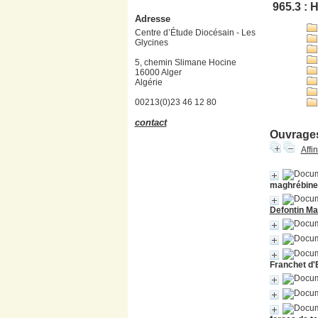
965.3 : H
Adresse
Centre d’Étude Diocésain - Les
Glycines
5, chemin Slimane Hocine
16000 Alger
Algérie
00213(0)23 46 12 80
contact
Ouvrages
Affi
maghrébine",
Defontin M
Franchet d'