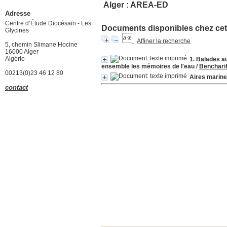
Alger : AREA-ED
Adresse
Centre d’Étude Diocésain - Les
Documents disponibles chez cet 
Glycines
Affiner la recherche
5, chemin Slimane Hocine
16000 Alger
Algérie
1. Balades a
ensemble les mémoires de l'eau
/
Bencharif
00213(0)23 46 12 80
Aires marine
contact