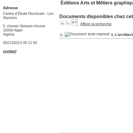
Éditions Arts et Métiers graphiq
Adresse
Centre d’Étude Diocésain - Les
Documents disponibles chez cet 
Glycines
Affiner la recherche
5, chemin Slimane Hocine
16000 Alger
Algérie
1. L'archite
00213(0)23 46 12 80
contact