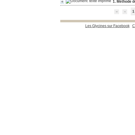
1. Méthode d
1
Les Glycines sur Facebook
C