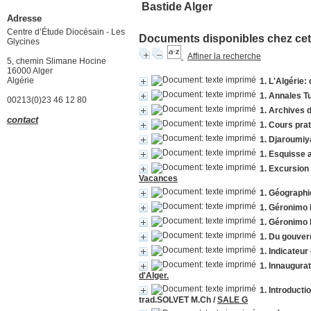
Bastide Alger
Adresse
Centre d’Étude Diocésain - Les
Documents disponibles chez cet 
Glycines
Affiner la recherche
5, chemin Slimane Hocine
16000 Alger
Algérie
1. L'Algérie:
1. Annales T
00213(0)23 46 12 80
1. Archives 
contact
1. Cours pra
1. Djaroumi
1. Esquisse 
1. Excursion
Vacances
1. Géographi
1. Géronimo 
1. Géronimo 
1. Du gouvern
1. Indicateur
1. Innaugura
d'Alger.
1. Introducti
trad.SOLVET M.Ch
/
SALE G