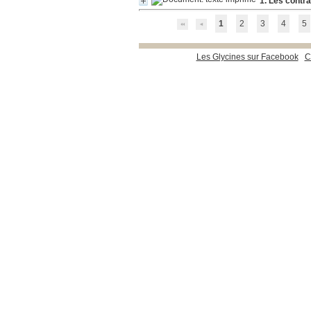
1. Les contra
1
2
3
4
5
Les Glycines sur Facebook
C