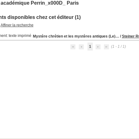
e académique Perrin_x000D_ Paris
s disponibles chez cet éditeur (1)
Affiner la recherche
Mystère chrétien et les mystères antiques (Le)…
/
Steiner Ru
1
(1 - 1 / 1)