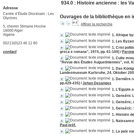
934.0 : Histoire ancienne : les V
Adresse
Centre d’Étude Diocésain - Les
Ouvrages de la bibliothèque en i
Glycines
Affiner la recherche
5, chemin Slimane Hocine
16000 Alger
Algérie
1. Afrique by
1. Les Byzant
00213(0)23 46 12 80
1. Crisi poli
contact
greca e romana", 1974, pp. 61-109]
/
Parone
1. Culte mona
"Revue des Études Augustiniennes", vol. XX
1. Das König
Landesmuseum Karlsruhe, 24. Oktober 2009
1. Dernière r
pp.429-435]
/
Jehan Desanges
1. L'Egypte 
1. Genséric 
1. Genséric, 
1. Genséric: 
1. Histoire d
1. Naissance 
Paul préf.
1. La paix v