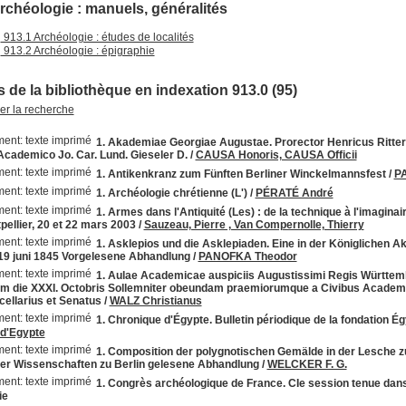
Archéologie : manuels, généralités
913.1 Archéologie : études de localités
913.2 Archéologie : épigraphie
 de la bibliothèque en indexation 913.0 (95)
ner la recherche
1. Akademiae Georgiae Augustae. Prorector Henricus Rit
Academico Jo. Car. Lund. Gieseler D.
/
CAUSA Honoris, CAUSA Officii
1. Antikenkranz zum Fünften Berliner Winckelmannsfest
/
P
1. Archéologie chrétienne (L')
/
PÉRATÉ André
1. Armes dans l'Antiquité (Les) : de la technique à l'imaginai
ellier, 20 et 22 mars 2003
/
Sauzeau, Pierre , Van Compernolle, Thierry
1. Asklepios und die Asklepiaden. Eine in der Königlichen 
19 juni 1845 Vorgelesene Abhandlung
/
PANOFKA Theodor
1. Aulae Academicae auspiciis Augustissimi Regis Württemb
m die XXXI. Octobris Sollemniter obeundam praemiorumque a Civibus Academic
cellarius et Senatus
/
WALZ Christianus
1. Chronique d'Égypte. Bulletin périodique de la fondation Égy
d'Egypte
1. Composition der polygnotischen Gemälde in der Lesche zu 
r Wissenschaften zu Berlin gelesene Abhandlung
/
WELCKER F. G.
1. Congrès archéologique de France. CIe session tenue dans l
ie