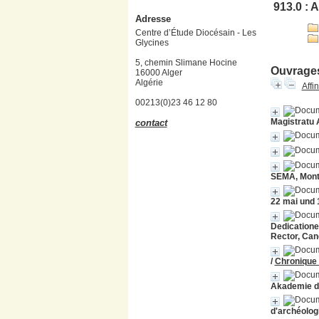
913.0 : 
Adresse
Centre d’Étude Diocésain - Les
Glycines
5, chemin Slimane Hocine
Ouvrages
16000 Alger
Algérie
Affi
00213(0)23 46 12 80
Magistratu 
contact
SEMA, Montp
22 mai und 
Dedicatione
Rector, Can
/
Chronique 
Akademie de
d'archéolog