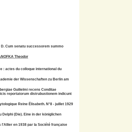
ter D. Cum senatu successorem summo
ANOFKA Theodor
re : actes du colloque international du
Akademie der Wissenschaften zu Berlin am
ergiae Guilielmi recens Conditae
is reportatorum distrubustionem indicunt
tologique Reine Élisabeth. N°8 - juillet 1929
Delphi (Die). Eine in der königlichen
'Allier en 1938 par la Société française