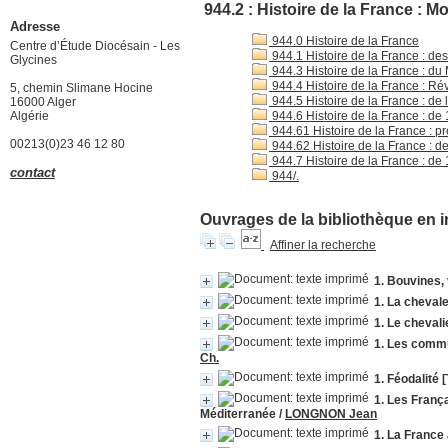
944.2 : Histoire de la France : 
Adresse
944.0 Histoire de la France
Centre d’Étude Diocésain - Les
944.1 Histoire de la France : d
Glycines
944.3 Histoire de la France : du
944.4 Histoire de la France : Ré
5, chemin Slimane Hocine
944.5 Histoire de la France : de
16000 Alger
Algérie
944.6 Histoire de la France : de
944.61 Histoire de la France : 
00213(0)23 46 12 80
944.62 Histoire de la France : 
944.7 Histoire de la France : de
contact
944/.
Ouvrages de la bibliothèque en i
Affiner la recherche
1. Bouvines,
1. La chevale
1. Le chevali
1. Les commu
Ch.
1. Féodalité 
1. Les Franç
Méditerranée
/
LONGNON Jean
1. La Franc