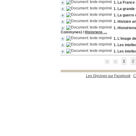
1. La France 
1. La grande
1. La guerre
1. Histoire 
1. Histoirien
Commynes)
/
Historiens …
1. L'image de
1. Les intel
1. Les intel
1
2
Les Glycines sur Facebook
C