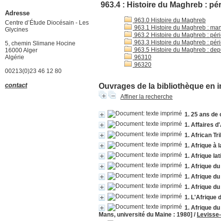
963.4 : Histoire du Maghreb : pé
Adresse
963.0 Histoire du Maghreb
Centre d’Étude Diocésain - Les
963.1 Histoire du Maghreb : ma
Glycines
963.2 Histoire du Maghreb : pér
963.3 Histoire du Maghreb : pér
5, chemin Slimane Hocine
963.5 Histoire du Maghreb : dep
16000 Alger
Algérie
96310
96320
00213(0)23 46 12 80
contact
Ouvrages de la bibliothèque en i
Affiner la recherche
1. 25 ans de 
1. Affaires d
1. African T
1. Afrique à 
1. Afrique lat
1. Afrique du
1. Afrique du
1. Afrique du
1. L'Afrique
1. Afrique du
Mans, université du Maine : 1980]
/
Levisse-