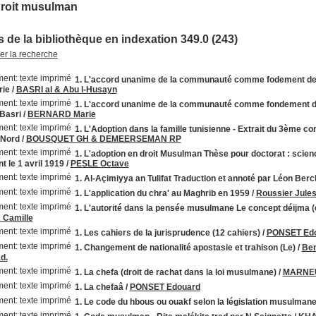
Droit musulman
 de la bibliothèque en indexation 349.0 (243)
ner la recherche
1. L'accord unanime de la communauté comme fodement des s
rie
/
BASRI al & Abu l-Husayn
1. L'accord unanime de la communauté comme fondement des
-Basri
/
BERNARD Marie
1. L'Adoption dans la famille tunisienne - Extrait du 3ème c
 Nord
/
BOUSQUET GH & DEMEERSEMAN RP
1. L'adoption en droit Musulman Thèse pour doctorat : scien
 le 1 avril 1919
/
PESLE Octave
1. Al-Açimiyya an Tulifat Traduction et annoté par Léon Berc
1. L'application du chra' au Maghrib en 1959
/
Roussier Jule
1. L'autorité dans la pensée musulmane Le concept déijma (c
Camille
1. Les cahiers de la jurisprudence (12 cahiers)
/
PONSET Ed
1. Changement de nationalité apostasie et trahison (Le)
/
Ben
d.
1. La chefa (droit de rachat dans la loi musulmane)
/
MARNEU
1. La chefaâ
/
PONSET Edouard
1. Le code du hbous ou ouakf selon la législation musulman