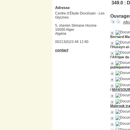
349.0 : 
Adresse
Centre d’Étude Diocésain - Les
Ouvrages
Glycines
Affi
5, chemin Slimane Hocine
16000 Alger
Algérie
Bernard Ma
00213(0)23 46 12 80
l'Husayn al
contact
l'Afrique du
publiquement
/
MANSOUR 
Mabrouk tra