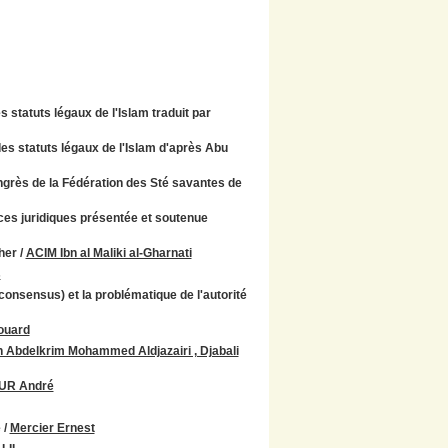
tatuts légaux de l'Islam traduit par
 statuts légaux de l'Islam d'après Abu
ongrès de la Fédération des Sté savantes de
ces juridiques présentée et soutenue
her
/
ACIM Ibn al Maliki al-Gharnati
s
onsensus) et la problématique de l'autorité
ouard
 Abdelkrim Mohammed Aldjazairi , Djabali
R André
e
/
Mercier Ernest