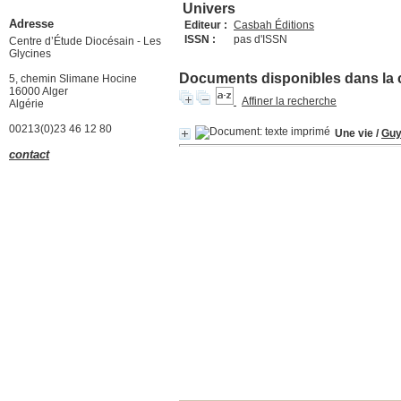
Univers
Adresse
Editeur :
Casbah Éditions
ISSN :
pas d'ISSN
Centre d’Étude Diocésain - Les
Glycines
Documents disponibles dans la co
5, chemin Slimane Hocine
16000 Alger
Affiner la recherche
Algérie
00213(0)23 46 12 80
Une vie
/
Guy
contact