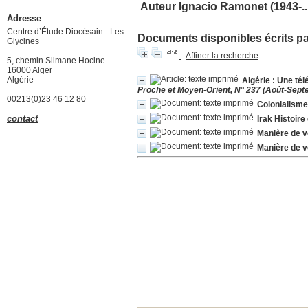
Auteur Ignacio Ramonet (1943-...
Adresse
Centre d’Étude Diocésain - Les
Documents disponibles écrits par
Glycines
Affiner la recherche
5, chemin Slimane Hocine
16000 Alger
Algérie
Algérie : Une tél
Proche et Moyen-Orient, N° 237 (Août-Sep
00213(0)23 46 12 80
Colonialisme
contact
Irak Histoire
Manière de v
Manière de v