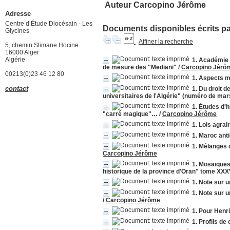
Auteur Carcopino Jérôme
Adresse
Centre d’Étude Diocésain - Les
Documents disponibles écrits par
Glycines
Affiner la recherche
5, chemin Slimane Hocine
16000 Alger
Algérie
1. Académie 
de mesure des "Mediani"
/
Carcopino Jérô
00213(0)23 46 12 80
1. Aspects m
contact
1. Du droit 
universitaires de l'Algérie" (numéro de mars
1. Études d'h
"carré magique"…
/
Carcopino Jérôme
1. Lois agrai
1. Maroc anti
1. Mélanges 
Carcopino Jérôme
1. Mosaïques
historique de la province d'Oran" tome XXXV
1. Note sur 
1. Note sur 
/
Carcopino Jérôme
1. Pour Henr
1. Profils de