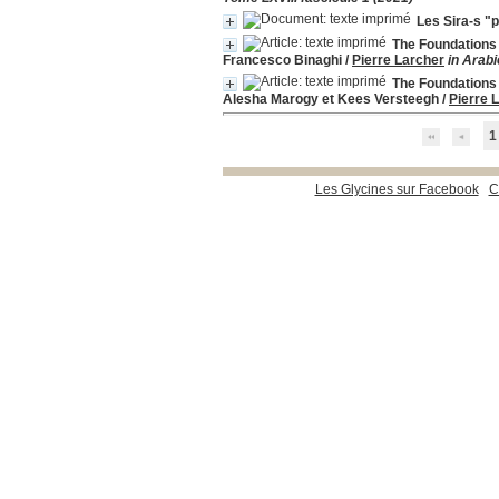
Les Sira-s "
The Foundations o
Francesco Binaghi
/
Pierre Larcher
in Arabi
The Foundations o
Alesha Marogy et Kees Versteegh
/
Pierre 
1
Les Glycines sur Facebook
C