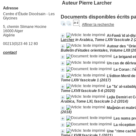
Auteur Pierre Larcher
Adresse
Centre d’Étude Diocésain - Les
Documents disponibles écrits par
Glycines
Affiner la recherche
5, chemin Slimane Hocine
16000 Alger
Algérie
Al-Fawāʾid al-ḍiy
Larcher
in Arabica, Tome LXIV fascicule 2 
00213(0)23 46 12 80
Autour des "Orie
Bulletin d'études orientales, Volume LXII (2
contact
Le brigand et
Un cas de dériva
Le Coran : l'éc
L’éditon Menil de
Tome LXIV fascicule 1 (2017)
Le "fa' al-sababi
Tome LXVII fascicule 5-6 (2020)
Lejla Demiri et C
Arabica, Tome LXI, fascicule 1-2 (2014)
Maǧnūn et mabrūk
(2018)
Les noms pro
La réception
Une "rime cachée
Tome LXVIII fascicule 1 (2021)