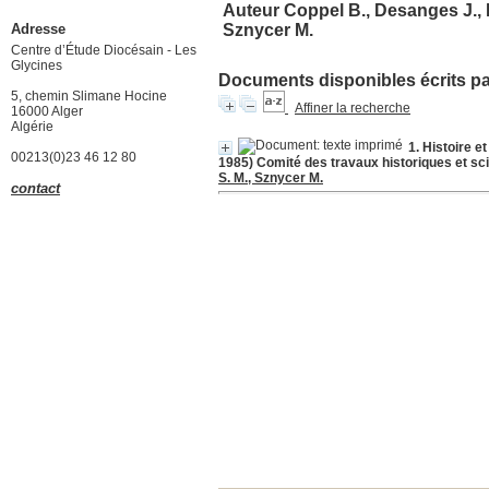
Auteur Coppel B., Desanges J., Ro
Adresse
Sznycer M.
Centre d’Étude Diocésain - Les
Glycines
Documents disponibles écrits par
5, chemin Slimane Hocine
Affiner la recherche
16000 Alger
Algérie
1. Histoire e
00213(0)23 46 12 80
1985) Comité des travaux historiques et sci
S. M., Sznycer M.
contact