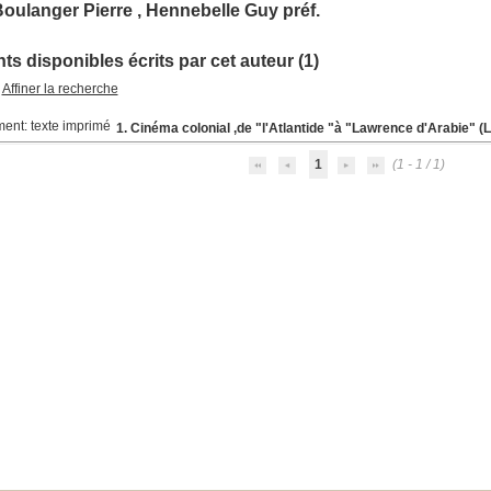
oulanger Pierre , Hennebelle Guy préf.
s disponibles écrits par cet auteur (1)
Affiner la recherche
1. Cinéma colonial ,de "l'Atlantide "à "Lawrence d'Arabie" (L
1
(1 - 1 / 1)