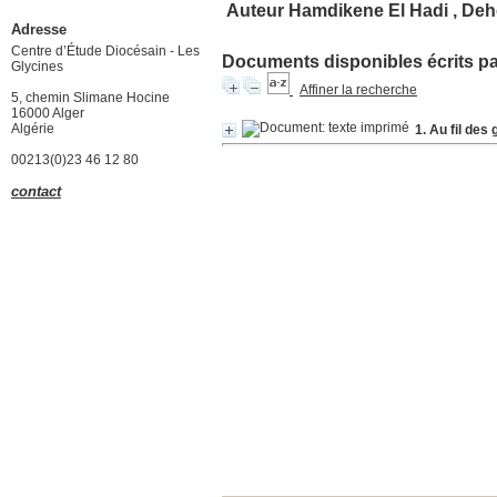
Auteur Hamdikene El Hadi , Deh
Adresse
Centre d’Étude Diocésain - Les
Documents disponibles écrits par
Glycines
Affiner la recherche
5, chemin Slimane Hocine
16000 Alger
Algérie
1. Au fil des
00213(0)23 46 12 80
contact