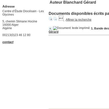
Auteur Blanchard Gérard
Adresse
Centre d’Étude Diocésain - Les
Documents disponibles écrits par
Glycines
Affiner la recherche
5, chemin Slimane Hocine
16000 Alger
Algérie
1. Bande dess
Gérard
00213(0)23 46 12 80
contact