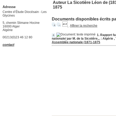
Auteur La Sicotière Léon de (18
Adresse
1875
Centre d’Étude Diocésain - Les
Glycines
Documents disponibles écrits par
5, chemin Slimane Hocine
Affiner la recherche
16000 Alger
Algérie
1. Rapport f
00213(0)23 46 12 80
nationale/ par M. de la Sicotière,.. : Algérie
Assemblée nationale (1871-1875
contact