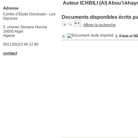
Auteur ICHBILI (Al) Abou'l-khay
Adresse
Centre d’Étude Diocésain - Les
Documents disponibles écrits par
Glycines
Affiner la recherche
5, chemin Slimane Hocine
16000 Alger
Algérie
1. Kitab el fi
00213(0)23 46 12 80
contact