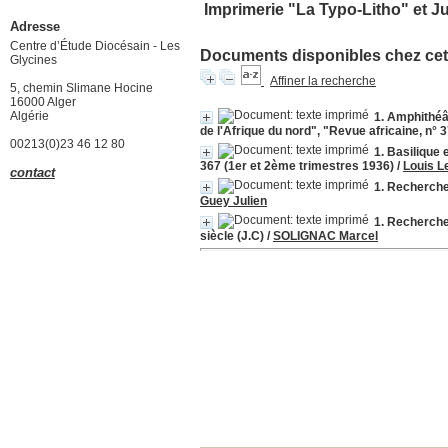
Imprimerie "La Typo-Litho" et J
Adresse
Centre d’Étude Diocésain - Les
Documents disponibles chez cet 
Glycines
Affiner la recherche
5, chemin Slimane Hocine
16000 Alger
Algérie
1. Amphithéât
de l'Afrique du nord", "Revue africaine, n° 3
00213(0)23 46 12 80
1. Basilique 
367 (1er et 2ème trimestres 1936)
/
Louis L
contact
1. Recherche
Guey Julien
1. Recherche
siècle (J.C)
/
SOLIGNAC Marcel