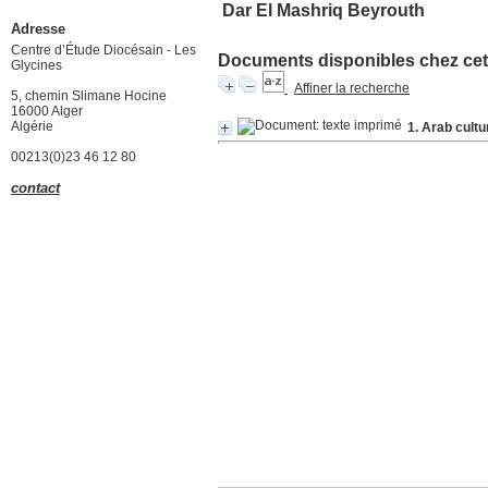
Dar El Mashriq Beyrouth
Adresse
Centre d’Étude Diocésain - Les
Documents disponibles chez cet 
Glycines
Affiner la recherche
5, chemin Slimane Hocine
16000 Alger
Algérie
1. Arab cultu
00213(0)23 46 12 80
contact