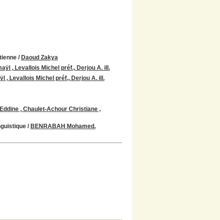
tienne
/
Daoud Zakya
ÿl , Levallois Michel préf., Derjou A. ill.
 , Levallois Michel préf., Derjou A. ill.
ddine , Chaulet-Achour Christiane ,
nguistique
/
BENRABAH Mohamed.