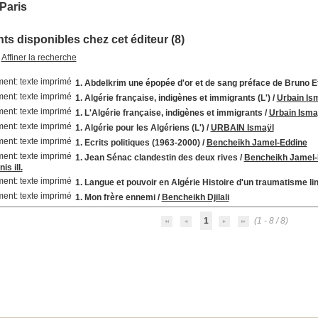
Paris
s disponibles chez cet éditeur (8)
Affiner la recherche
1. Abdelkrim une épopée d'or et de sang préface de Bruno E
1. Algérie française, indigènes et immigrants (L')
/
Urbain Isma
1. L'Algérie française, indigènes et immigrants
/
Urbain Ismaÿl
1. Algérie pour les Algériens (L')
/
URBAIN Ismaÿl
1. Ecrits politiques (1963-2000)
/
Bencheikh Jamel-Eddine
1. Jean Sénac clandestin des deux rives
/
Bencheikh Jamel-E
s ill.
1. Langue et pouvoir en Algérie Histoire d'un traumatisme li
1. Mon frère ennemi
/
Bencheikh Djilali
1
(1 - 8 / 8)