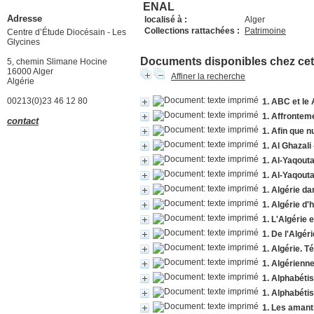
ENAL
Adresse
localisé à :
Alger
Collections rattachées :
Patrimoine
Centre d’Étude Diocésain - Les
Glycines
Documents disponibles chez cet 
5, chemin Slimane Hocine
16000 Alger
Affiner la recherche
Algérie
00213(0)23 46 12 80
1. ABC et le A
1. Affronteme
contact
1. Afin que n
1. Al Ghazali
1. Al-Yaqout
1. Al-Yaqout
1. Algérie dan
1. Algérie d'
1. L'Algérie 
1. De l'Algér
1. Algérie. 
1. Algérienne
1. Alphabétis
1. Alphabétis
1. Les amant