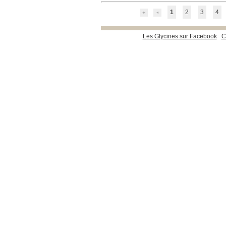
1
2
3
4
Les Glycines sur Facebook
C