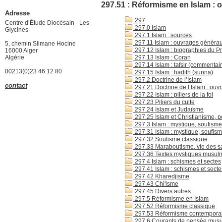
297.51 : Réformisme en Islam :
Adresse
297
Centre d’Étude Diocésain - Les
297.0 Islam
Glycines
297.1 Islam : sources
297.11 Islam : ouvrages généra
5, chemin Slimane Hocine
297.12 Islam : biographies du P
16000 Alger
Algérie
297.13 Islam : Coran
297.14 Islam : tafsir (commentai
00213(0)23 46 12 80
297.15 Islam : hadith (sunna)
297.2 Doctrine de l’Islam
contact
297.21 Doctrine de l’Islam : ou
297.22 Islam : piliers de la foi
297.23 Piliers du culte
297.24 Islam et Judaïsme
297.25 Islam et Christianisme, po
297.3 Islam : mystique, soufisme
297.31 Islam : mystique, soufism
297.32 Soufisme classique
297.33 Maraboutisme, vie des sa
297.36 Textes mystiques musul
297.4 Islam : schismes et sectes
297.41 Islam : schismes et sect
297.42 Kharedjisme
297.43 Chi'isme
297.45 Divers autres
297.5 Réformisme en Islam
297.52 Réformisme classique
297.53 Réformisme contempora
297.6 Courants de pensée musu