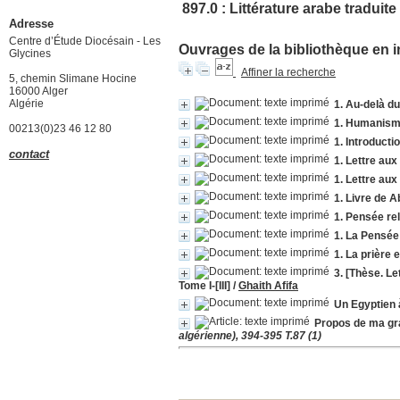
897.0 : Littérature arabe traduite
Adresse
Centre d’Étude Diocésain - Les
Ouvrages de la bibliothèque en i
Glycines
Affiner la recherche
5, chemin Slimane Hocine
16000 Alger
Algérie
1. Au-delà du
1. Humanisme
00213(0)23 46 12 80
1. Introducti
contact
1. Lettre aux
1. Lettre aux
1. Livre de A
1. Pensée re
1. La Pensée 
1. La prière 
3. [Thèse. Le
Tome I-[III]
/
Ghaith Afifa
Un Egyptien 
Propos de ma gr
algérienne), 394-395 T.87 (1)