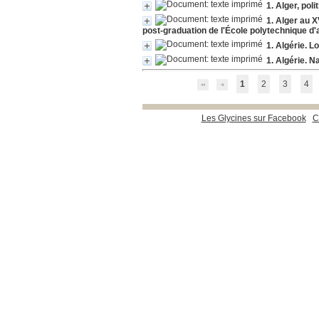
1. Alger, pol
1. Alger au X
post-graduation de l'École polytechnique d'
1. Algérie. L
1. Algérie. N
1
2
3
4
Les Glycines sur Facebook
C