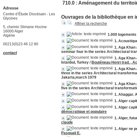
710.0 : Aménagement du territoir
Adresse
Centre d’Étude Diocésain - Les
Ouvrages de la bibliothèque en i
Glycines
Affiner la recherche
5, chemin Slimane Hocine
16000 Alger
1.000 logements
Algérie
1. Acoustiqu
00213(0)23 46 12 80
1. Aga Khan a
seminar four in the series Architectural tr
contact
1. Aga Khan 
Istanbul, Turkey
/
Bouténeau Henri trad. , A
1. Aga Khan 
three in the series Architectural transforma
Jakarta,march 1979
1. Aga Khan a
five in the series Architectural transformat
1. Ahaggar. A
1. Alger capi
1. Alger capi
démocratique et populaire
1. Alger, fut
claude
1. Alger ne p
Pasquali E.