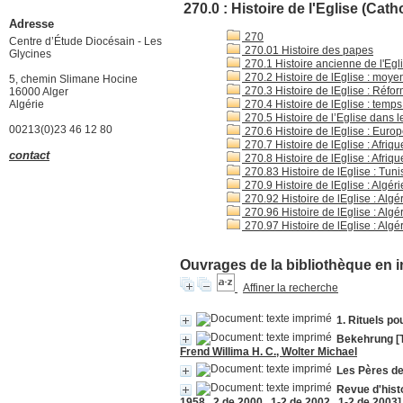
270.0 : Histoire de l'Eglise (Cath
Adresse
270
Centre d’Étude Diocésain - Les
270.01 Histoire des papes
Glycines
270.1 Histoire ancienne de l'Egli
270.2 Histoire de lEglise : moye
5, chemin Slimane Hocine
270.3 Histoire de lEglise : Réfor
16000 Alger
Algérie
270.4 Histoire de lEglise : temps
270.5 Histoire de l’Eglise dans l
00213(0)23 46 12 80
270.6 Histoire de lEglise : Euro
270.7 Histoire de lEglise : Afriqu
contact
270.8 Histoire de lEglise : Afriqu
270.83 Histoire de lEglise : Tuni
270.9 Histoire de lEglise : Algéri
270.92 Histoire de lEglise : Alg
270.96 Histoire de lEglise : Algé
270.97 Histoire de lEglise : Algér
Ouvrages de la bibliothèque en i
Affiner la recherche
1. Rituels p
Bekehrung [T
Frend Willima H. C., Wolter Michael
Les Pères de l
Revue d'histo
1958 , 2 de 2000 , 1-2 de 2002 , 1-2 de 2003]