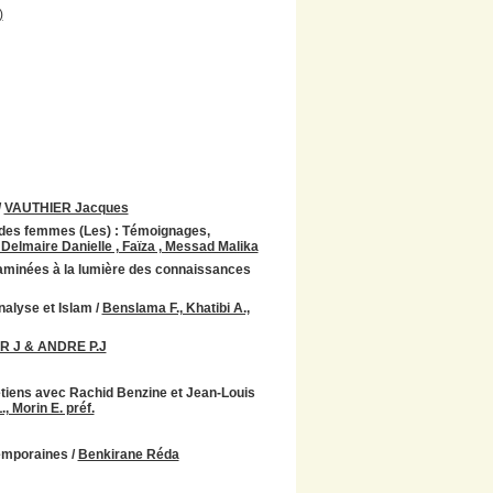
)
/
VAUTHIER Jacques
on des femmes (Les) : Témoignages,
Delmaire Danielle , Faïza , Messad Malika
examinées à la lumière des connaissances
nalyse et Islam
/
Benslama F., Khatibi A.,
 J & ANDRE P.J
retiens avec Rachid Benzine et Jean-Louis
, Morin E. préf.
temporaines
/
Benkirane Réda