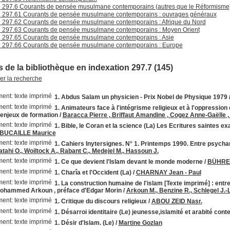
297.6 Courants de pensée musulmane contemporains (autres que le Réformisme
297.61 Courants de pensée musulmane contemporains : ouvrages généraux
297.62 Courants de pensée musulmane contemporains : Afrique du Nord
297.63 Courants de pensée musulmane contemporains : Moyen Orient
297.65 Courants de pensée musulmane contemporains : Asie
297.66 Courants de pensée musulmane contemporains : Europe
 de la bibliothèque en indexation 297.7 (145)
ner la recherche
1. Abdus Salam un physicien - Prix Nobel de Physique 1979
1. Animateurs face à l'intégrisme religieux et à l'oppressi
 enjeux de formation
/
Baracca Pierre , Briffaut Amandine , Cogez Anne-Gaëlle , 
1. Bible, le Coran et la science (La) Les Ecritures saintes 
BUCAILLE Maurice
1. Cahiers Inytersignes. N° 1. Printemps 1990. Entre psycha
Natahi O., Woiltock A., Rabant C., Medejel M., Hassoun J.
1. Ce que devient l'Islam devant le monde moderne
/
BÜHRER
1. Charîa et l'Occident (La)
/
CHARNAY Jean - Paul
1. La construction humaine de l'islam [Texte imprimé] : ent
Mohammed Arkoun , préface d'Edgar Morin
/
Arkoun M., Benzine R., Schlegel J.-L.
1. Critique du discours religieux
/
ABOU ZEID Nasr.
1. Désarroi identitaire (Le) jeunesse,islamité et arabité con
1. Désir d'Islam. (Le)
/
Martine Gozlan