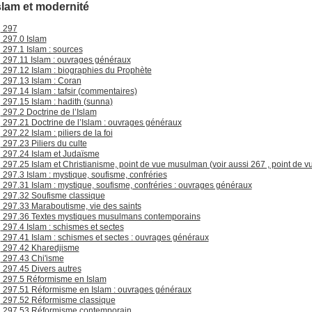
Islam et modernité
297
297.0 Islam
297.1 Islam : sources
297.11 Islam : ouvrages généraux
297.12 Islam : biographies du Prophète
297.13 Islam : Coran
297.14 Islam : tafsir (commentaires)
297.15 Islam : hadith (sunna)
297.2 Doctrine de l’Islam
297.21 Doctrine de l’Islam : ouvrages généraux
297.22 Islam : piliers de la foi
297.23 Piliers du culte
297.24 Islam et Judaïsme
297.25 Islam et Christianisme, point de vue musulman (voir aussi 267 , point de vu
297.3 Islam : mystique, soufisme, confréries
297.31 Islam : mystique, soufisme, confréries : ouvrages généraux
297.32 Soufisme classique
297.33 Maraboutisme, vie des saints
297.36 Textes mystiques musulmans contemporains
297.4 Islam : schismes et sectes
297.41 Islam : schismes et sectes : ouvrages généraux
297.42 Kharedjisme
297.43 Chi'isme
297.45 Divers autres
297.5 Réformisme en Islam
297.51 Réformisme en Islam : ouvrages généraux
297.52 Réformisme classique
297.53 Réformisme contemporain