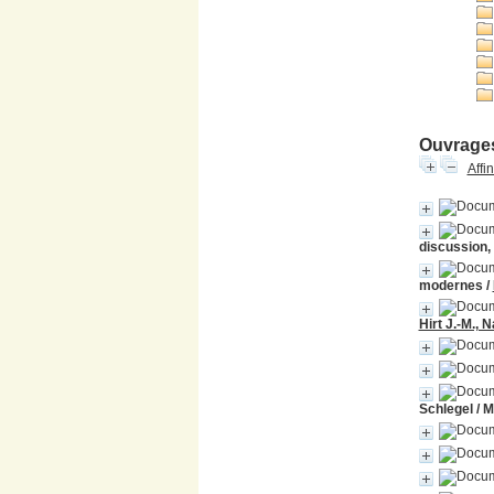
Ouvrages
Affi
discussion,
modernes
/
Hirt J.-M., 
Schlegel / 