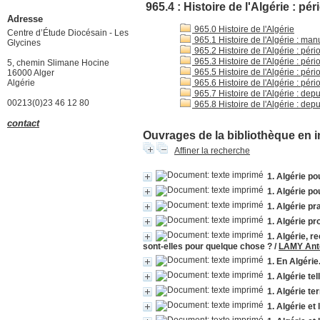
965.4 : Histoire de l'Algérie : p
Adresse
965.0 Histoire de l'Algérie
Centre d’Étude Diocésain - Les
965.1 Histoire de l'Algérie : ma
Glycines
965.2 Histoire de l'Algérie : pér
965.3 Histoire de l'Algérie : pér
5, chemin Slimane Hocine
965.5 Histoire de l'Algérie : pér
16000 Alger
Algérie
965.6 Histoire de l'Algérie : pér
965.7 Histoire de l'Algérie : de
00213(0)23 46 12 80
965.8 Histoire de l'Algérie : dep
contact
Ouvrages de la bibliothèque en i
Affiner la recherche
1. Algérie po
1. Algérie po
1. Algérie pra
1. Algérie p
1. Algérie, 
sont-elles pour quelque chose ?
/
LAMY Ant
1. En Algérie
1. Algérie tel
1. Algérie t
1. Algérie et 