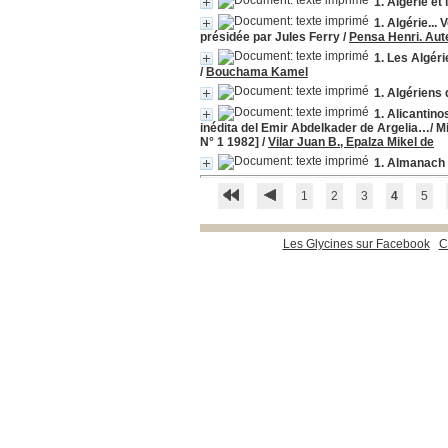
1. Algérie et 
1. Algérie...
présidée par Jules Ferry
/
Pensa Henri. Aut
1. Les Algér
/
Bouchama Kamel
1. Algériens
1. Alicantino
inédita del Emir Abdelkader de Argelia…/ Mi
N° 1 1982]
/
Vilar Juan B., Epalza Mikel de
1. Almanach d
1
2
3
4
5
Les Glycines sur Facebook
C