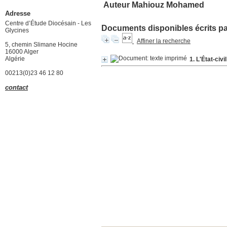
Auteur Mahiouz Mohamed
Adresse
Centre d’Étude Diocésain - Les
Documents disponibles écrits par
Glycines
Affiner la recherche
5, chemin Slimane Hocine
16000 Alger
Algérie
1. L'État-ci
00213(0)23 46 12 80
contact