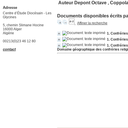
Auteur Depont Octave , Coppola
Adresse
Centre d’Étude Diocésain - Les
Documents disponibles écrits par
Glycines
Affiner la recherche
5, chemin Slimane Hocine
16000 Alger
Algérie
1. Confrérie
1. Confrérie
00213(0)23 46 12 80
1. Confréries
contact
Domaine géographique des confréries rel