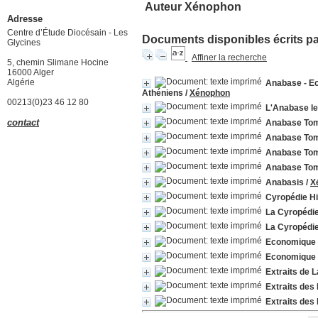
Auteur Xénophon
Adresse
Centre d’Étude Diocésain - Les
Documents disponibles écrits par
Glycines
Affiner la recherche
5, chemin Slimane Hocine
16000 Alger
Algérie
Anabase - Ec
Athéniens
/
Xénophon
00213(0)23 46 12 80
L'Anabase le
contact
Anabase Tome 
Anabase Tome 
Anabase Tome 
Anabase Tome 
Anabasis
/
X
Cyropédie Hi
La Cyropédie
La Cyropédie
Economique
Economique
Extraits de 
Extraits de
Extraits de