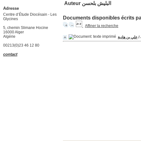
Auteur البليش بلحسن
Adresse
Centre d’Étude Diocésain - Les
Documents disponibles écrits par
Glycines
Affiner la recherche
5, chemin Slimane Hocine
16000 Alger
Algérie
علي بن هادية
/
00213(0)23 46 12 80
contact