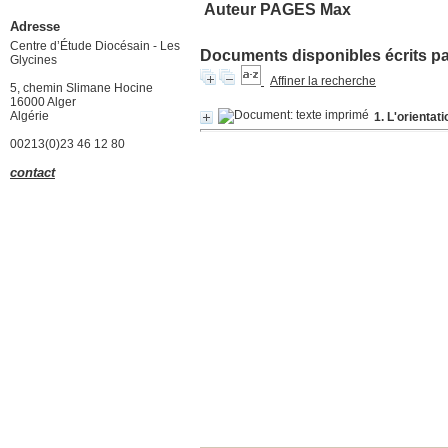
Auteur PAGES Max
Adresse
Centre d’Étude Diocésain - Les
Documents disponibles écrits par
Glycines
Affiner la recherche
5, chemin Slimane Hocine
16000 Alger
Algérie
1. L'orientat
00213(0)23 46 12 80
contact