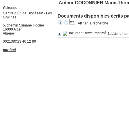
Auteur COCONNIER Marie-Tho
Adresse
Centre d’Étude Diocésain - Les
Documents disponibles écrits par
Glycines
Affiner la recherche
5, chemin Slimane Hocine
16000 Alger
Algérie
1. L'âme hum
00213(0)23 46 12 80
contact