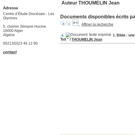
Auteur THOUMELIN Jean
Adresse
Centre d’Étude Diocésain - Les
Documents disponibles écrits par
Glycines
Affiner la recherche
5, chemin Slimane Hocine
16000 Alger
Algérie
1. Blida : u
Tell "
/
THOUMELIN Jean
00213(0)23 46 12 80
contact