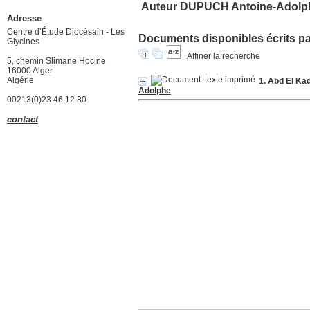
Auteur DUPUCH Antoine-Adolp
Adresse
Centre d’Étude Diocésain - Les
Documents disponibles écrits par
Glycines
Affiner la recherche
5, chemin Slimane Hocine
16000 Alger
Algérie
1. Abd El Ka
Adolphe
00213(0)23 46 12 80
contact