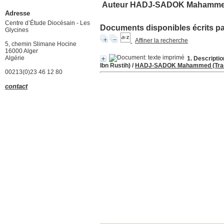
Auteur HADJ-SADOK Mahammed
Adresse
Centre d’Étude Diocésain - Les
Documents disponibles écrits par
Glycines
Affiner la recherche
5, chemin Slimane Hocine
16000 Alger
Algérie
1. Descriptio
Ibn Rustih)
/
HADJ-SADOK Mahammed (Trad
00213(0)23 46 12 80
contact