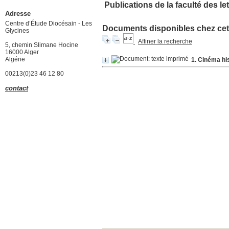
Publications de la faculté des le
Adresse
Centre d’Étude Diocésain - Les
Documents disponibles chez cet 
Glycines
Affiner la recherche
5, chemin Slimane Hocine
16000 Alger
Algérie
1. Cinéma his
00213(0)23 46 12 80
contact