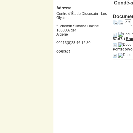
Condé-su
Adresse
Centre d’Étude Diocésain - Les
Document
Glycines
5, chemin Slimane Hocine
16000 Alger
Algérie
57-67.
/
Bra
00213(0)23 46 12 80
Pontecorvo,
contact