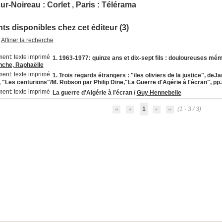
r-Noireau : Corlet , Paris : Télérama
s disponibles chez cet éditeur (3)
Affiner la recherche
1. 1963-1977: quinze ans et dix-sept fils : douloureuses mémo
nche, Raphaëlle
1. Trois regards étrangers : "/les oliviers de la justice", deJ
 "Les centurions"/M. Robson par Philip Dine,"La Guerre d'Agérie à l'écran", pp
La guerre d'Algérie à l'écran
/
Guy Hennebelle
1
(1 - 3 / 3)