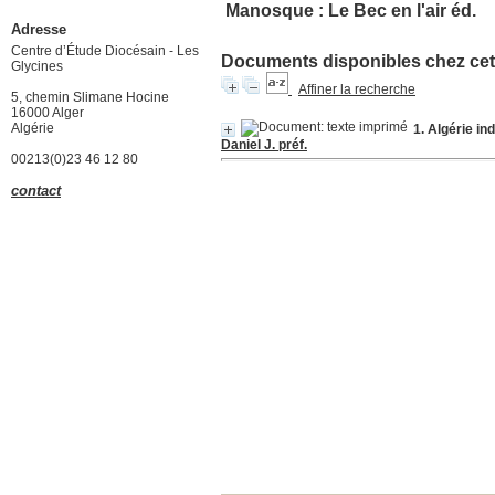
Manosque : Le Bec en l'air éd.
Adresse
Centre d’Étude Diocésain - Les
Documents disponibles chez cet 
Glycines
Affiner la recherche
5, chemin Slimane Hocine
16000 Alger
Algérie
1. Algérie i
Daniel J. préf.
00213(0)23 46 12 80
contact