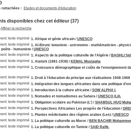
O
 rattachées :
Etudes et documents d'éducation
s disponibles chez cet éditeur (37)
Affiner la recherche
1. Afrique et génie africain
/
UNESCO
1. Al-Biruni: botaniste - astronome - mathématicien - physici
- poète - humaniste
/
UNESCO
1. Aspects de la politique culturelle de l'Algérie
/
BAGHLI Sid
1. Atatürk (1881-1938)
/
KEMAL Mustapha
1. Croissance démographique et coûts de l'enseignement d
1. Droit à l'éducation du principe aux réalisations 1948-1968 
1. Intégration des langues africaines dans une politique d'
1. Introduction à la culture africaine
/
SOW ALPHA I.
1. Nomades et nomadismes au Sahara
/
UNESCO (Lii).
1. Obligation scolaire au Pakistan (L')
/
SHAMSUL HUQ Muh
1. Perspectives Africaines Les progrès de l'éducation
/
GRE
1. Plantes médicinales des régions arabes (Les)
/
UNESCO
1. La politique culturelle au Maroc
/
BEN BACHIR Mohammed
1. La politique culturelle en Tunisie
/
SAID Rafik.