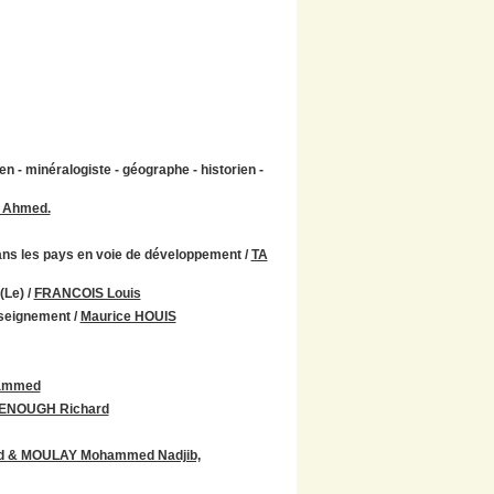
en - minéralogiste - géographe - historien -
 Ahmed.
ans les pays en voie de développement
/
TA
(Le)
/
FRANCOIS Louis
enseignement
/
Maurice HOUIS
ammed
ENOUGH Richard
 & MOULAY Mohammed Nadjib,