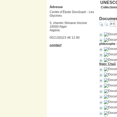
UNESC
Adresse
Collections
Centre d’Étude Diocésain - Les
Glycines
Document
5, chemin Slimane Hocine
16000 Alger
Algérie
00213(0)23 46 12 80
philosophe 
contact
Ngec Chaû