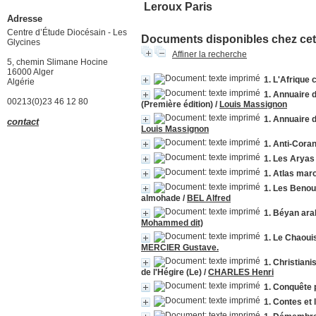
Leroux Paris
Adresse
Centre d’Étude Diocésain - Les
Documents disponibles chez cet 
Glycines
Affiner la recherche
5, chemin Slimane Hocine
16000 Alger
1. L'Afrique
Algérie
1. Annuaire 
00213(0)23 46 12 80
(Première édition)
/
Louis Massignon
1. Annuaire 
contact
Louis Massignon
1. Anti-Cora
1. Les Aryas 
1. Atlas mar
1. Les Benou
almohade
/
BEL Alfred
1. Béyan ara
Mohammed dit)
1. Le Chaoui
MERCIER Gustave.
1. Christian
de l'Hégire (Le)
/
CHARLES Henri
1. Conquête p
1. Contes et