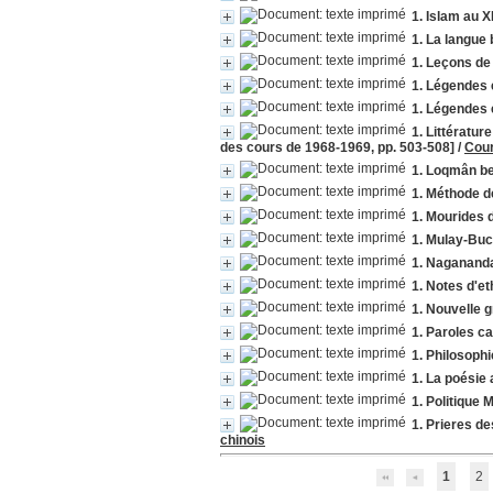
1. Islam au X
1. La langue 
1. Leçons de
1. Légendes 
1. Légendes 
1. Littératur
des cours de 1968-1969, pp. 503-508]
/
Cour
1. Loqmân be
1. Méthode dé
1. Mourides 
1. Mulay-Buc
1. Nagananda
1. Notes d'et
1. Nouvelle 
1. Paroles c
1. Philosoph
1. La poésie
1. Politique 
1. Prieres de
chinois
1
2