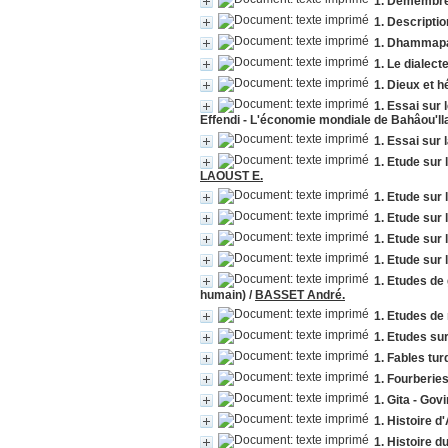
1. Démembrem
1. Descripti
1. Dhammapad
1. Le dialect
1. Dieux et 
1. Essai sur 
Effendi - L'économie mondiale de Bahâou'll
1. Essai sur
1. Etude sur
LAOUST E.
1. Etude sur
1. Etude sur 
1. Etude sur 
1. Etude sur 
1. Etudes de
humain)
/
BASSET André.
1. Etudes de
1. Etudes su
1. Fables tu
1. Fourberie
1. Gita - Go
1. Histoire 
1. Histoire d