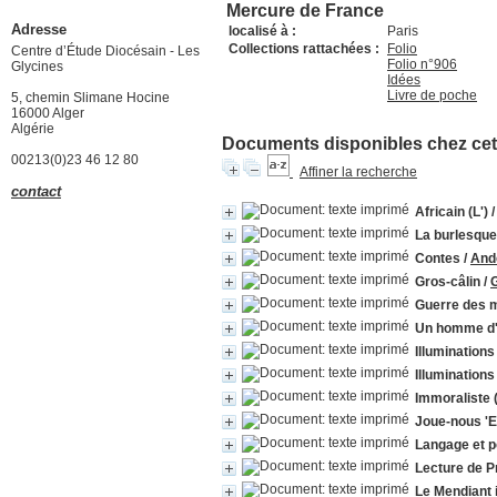
Mercure de France
Adresse
localisé à :
Paris
Collections rattachées :
Folio
Centre d’Étude Diocésain - Les
Folio n°906
Glycines
Idées
Livre de poche
5, chemin Slimane Hocine
16000 Alger
Algérie
Documents disponibles chez cet 
00213(0)23 46 12 80
Affiner la recherche
contact
Africain (L')
La burlesque
Contes
/
And
Gros-câlin
/
Guerre des 
Un homme d
Illuminations 
Illuminations
Immoraliste (
Joue-nous '
Langage et p
Lecture de P
Le Mendiant i