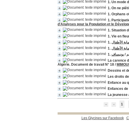
1. Un mode d
1. On ne piét
1. Orphans o
1. Participa
d'Analyses pour la Population et le Dévelo
1. Situation
1. Vie en fle
اية الأطفال
اية الأطفال
يونيساف
/
1
La carence d
Algérie. Document de travail N° 18
/
MIMOUN
Dessins et d
Les droits d
Enfance au q
Enfances de 
La jeunesse a
1
Les Glycines sur Facebook
C