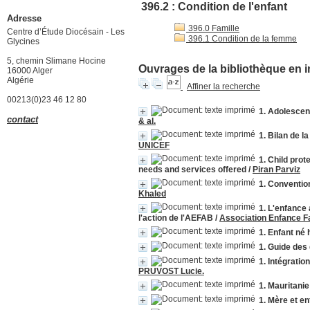
396.2 : Condition de l'enfant
Adresse
396.0 Famille
Centre d’Étude Diocésain - Les
396.1 Condition de la femme
Glycines
5, chemin Slimane Hocine
Ouvrages de la bibliothèque en i
16000 Alger
Algérie
Affiner la recherche
00213(0)23 46 12 80
1. Adolescen
contact
& al.
1. Bilan de l
UNICEF
1. Child prot
needs and services offered
/
Piran Parviz
1. Convention
Khaled
1. L'enfance
l'action de l'AEFAB
/
Association Enfance Fami
1. Enfant né 
1. Guide des 
1. Intégratio
PRUVOST Lucie.
1. Mauritanie 
1. Mère et en