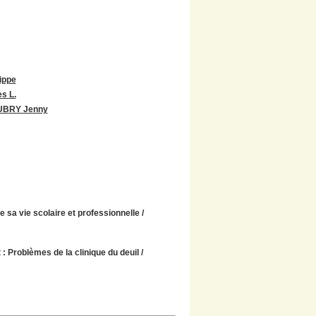
ippe
s L.
UBRY Jenny
 sa vie scolaire et professionnelle
/
 : Problèmes de la clinique du deuil
/