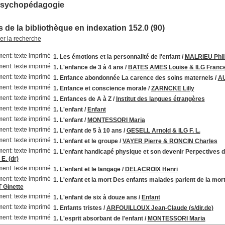
 Psychopédagogie
 de la bibliothèque en indexation 152.0 (90)
ner la recherche
1. Les émotions et la personnalité de l'enfant
/
MALRIEU Phil
1. L'enfance de 3 à 4 ans
/
BATES AMES Louise & ILG France
1. Enfance abondonnée La carence des soins maternels
/
A
1. Enfance et conscience morale
/
ZARNCKE Lilly
1. Enfances de A à Z
/
Institut des langues étrangères
1. L'enfant
/
Enfant
1. L'enfant
/
MONTESSORI Maria
1. L'enfant de 5 à 10 ans
/
GESELL Arnold & ILG F. L.
1. L'enfant et le groupe
/
VAYER Pierre & RONCIN Charles
1. L'enfant handicapé physique et son devenir Perpectives de
. (dr)
1. L'enfant et le langage
/
DELACROIX Henri
1. L'enfant et la mort Des enfants malades parlent de la mort
Ginette
1. L'enfant de six à douze ans
/
Enfant
1. Enfants tristes
/
ARFOUILLOUX Jean-Claude (s/dir.de)
1. L'esprit absorbant de l'enfant
/
MONTESSORI Maria