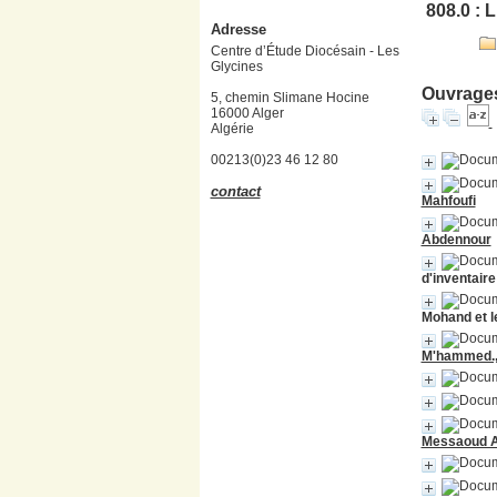
808.0 : L
Adresse
Centre d’Étude Diocésain - Les
Glycines
Ouvrages
5, chemin Slimane Hocine
16000 Alger
Algérie
00213(0)23 46 12 80
contact
Mahfoufi
Abdennour
d'inventaire
Mohand et l
M'hammed., 
Messaoud 