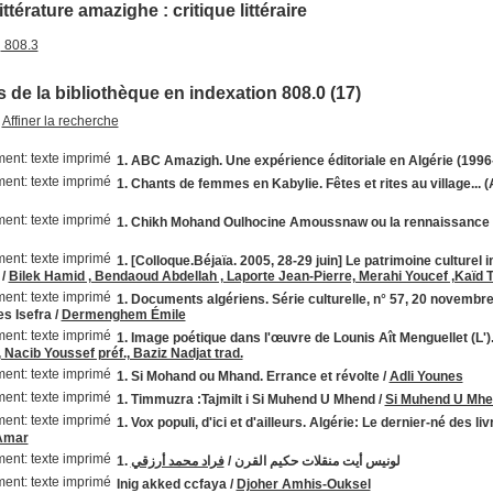
ittérature amazighe : critique littéraire
808.3
 de la bibliothèque en indexation 808.0 (17)
Affiner la recherche
1. ABC Amazigh. Une expérience éditoriale en Algérie (1996-
1. Chants de femmes en Kabylie. Fêtes et rites au village.
1. Chikh Mohand Oulhocine Amoussnaw ou la rennaissance 
1. [Colloque.Béjaïa. 2005, 28-29 juin] Le patrimoine culturel
/
Bilek Hamid , Bendaoud Abdellah , Laporte Jean-Pierre, Merahi Youcef ,Kaïd T
1. Documents algériens. Série culturelle, n° 57, 20 novembr
es Isefra
/
Dermenghem Émile
1. Image poétique dans l'œuvre de Lounis Aît Menguellet (L').
Nacib Youssef préf., Baziz Nadjat trad.
1. Si Mohand ou Mhand. Errance et révolte
/
Adli Younes
1. Timmuzra :Tajmilt i Si Muhend U Mhend
/
Si Muhend U Mh
1. Vox populi, d'ici et d'ailleurs. Algérie: Le dernier-né des 
Amar
فراد محمد أرزقي
/
1. لونيس أيت منقلات حكيم القرن
Inig akked ccfaya
/
Djoher Amhis-Ouksel