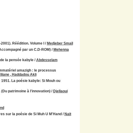
2001). Réédition. Volume I
/
Medjeber Smaïl
.. (Accompagné par un C.D-ROM)
/
Mehenna
de la pensée kabyle
/
Abdesselam
 immatériel amazigh : le processus
iliane , Haddadou Akli
e 1951. La poésie kabyle: Si Mouh ou
 (Du patrimoine à l'innovation)
/
Djellaoui
end
livres sur la poésie de Si Muh U M'Hand
/
Naït